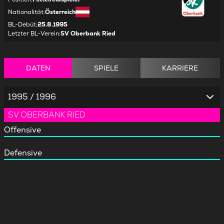
Nationalität
:
Österreich
BL-Debüt
:
25.8.1995
Letzter BL-Verein
:
SV Oberbank Ried
DATEN
SPIELE
KARRIERE
1995 / 1996
SV OBERBANK RIED
Offensive
Defensive