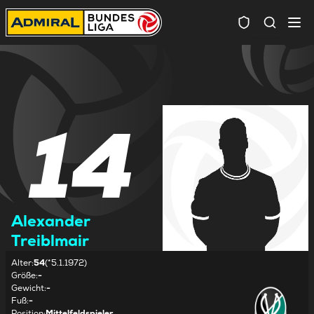
Spielersuc
14
Alexander
Treiblmair
Alter
:
54
(*5.1.1972)
Größe
:
-
Gewicht
:
-
Fuß
:
-
Position
:
Mittelfeldspieler