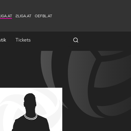
IGA.AT
2LIGA.AT
OEFBL.AT
tik
Tickets
Spielersuche