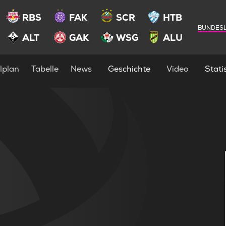
RBS
FAK
SCR
HTB
BUNDESL
ALT
GAK
WSG
ALU
lplan
Tabelle
News
Geschichte
Video
Statis