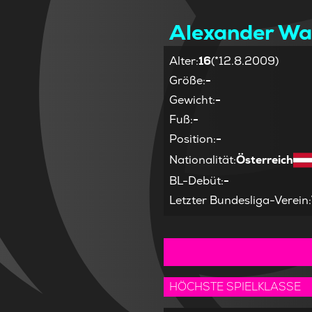
Alexander Wa
Alter
:
16
(*12.8.2009)
Größe
:
-
Gewicht
:
-
Fuß
:
-
Position
:
-
Nationalität
:
Österreich
BL-Debüt
:
-
Letzter Bundesliga-Verein
:
HÖCHSTE SPIELKLASSE