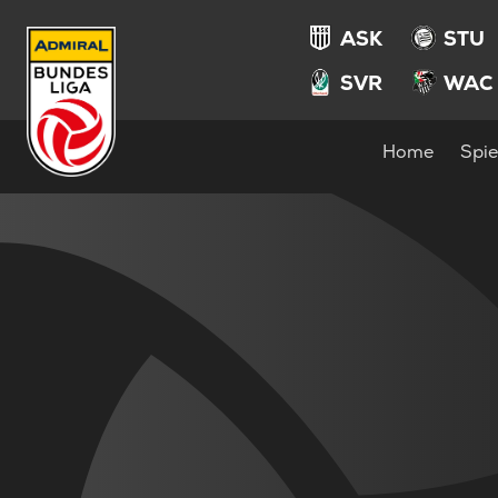
ASK
STU
SVR
WAC
Home
Spie