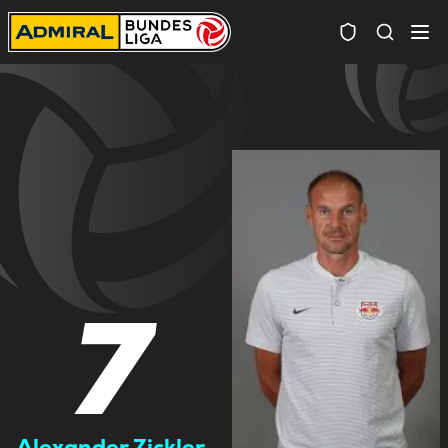
Spielersuc
7
Alexander Zickler