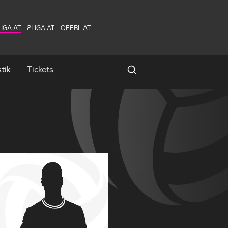
IGA.AT
2LIGA.AT
OEFBL.AT
tik
Tickets
Spielersuche