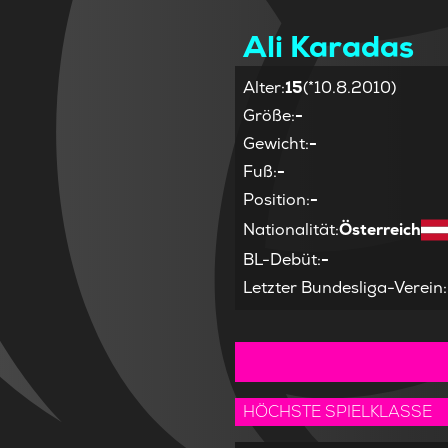
Ali Karadas
Alter
:
15
(*10.8.2010)
Größe
:
-
Gewicht
:
-
Fuß
:
-
Position
:
-
Nationalität
:
Österreich
BL-Debüt
:
-
Letzter Bundesliga-Verein
:
HÖCHSTE SPIELKLASSE