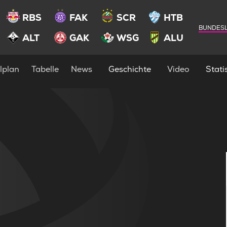
RBS
FAK
SCR
HTB
BUNDESL
ALT
GAK
WSG
ALU
lplan
Tabelle
News
Geschichte
Video
Statis