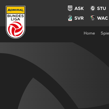
ASK
STU
SVR
WAC
Home
Spie