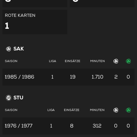
ROTE KARTEN
1
SAK
SAISON
LIGA
EINSÄTZE
MINUTEN
1985 / 1986
1
19
1.710
2
0
STU
SAISON
LIGA
EINSÄTZE
MINUTEN
1976 / 1977
1
8
312
0
0