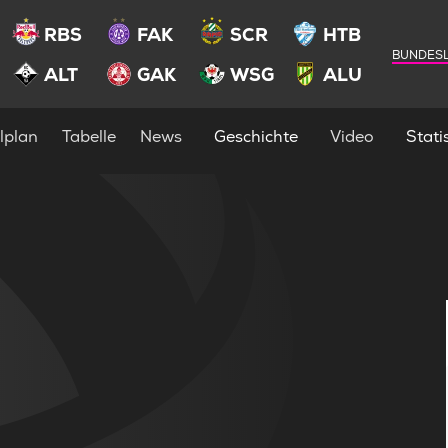
RBS
FAK
SCR
HTB
BUNDESL
ALT
GAK
WSG
ALU
lplan
Tabelle
News
Geschichte
Video
Statis