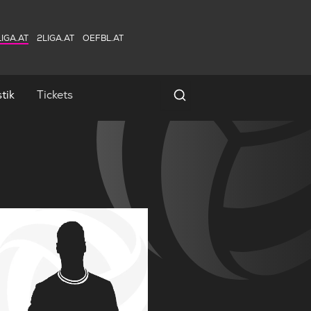
IGA.AT
2LIGA.AT
OEFBL.AT
tik
Tickets
Spielersuche