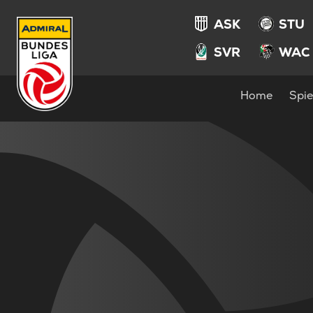
ASK
STU
SVR
WAC
Home
Spie