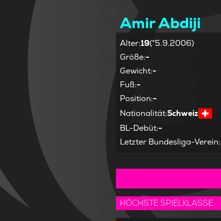
Amir Abdiji
Alter
:
19
(*5.9.2006)
Größe
:
-
Gewicht
:
-
Fuß
:
-
Position
:
-
Nationalität
:
Schweiz
BL-Debüt
:
-
Letzter Bundesliga-Verein
:
HÖCHSTE SPIELKLASSE