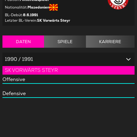
Nationalität
:
Mazedonien
BL-Debüt
:
8.6.1991
Letzter BL-Verein
:
SK Vorwärts Steyr
DATEN
SPIELE
KARRIERE
1990 / 1991
SK VORWÄRTS STEYR
Offensive
Defensive