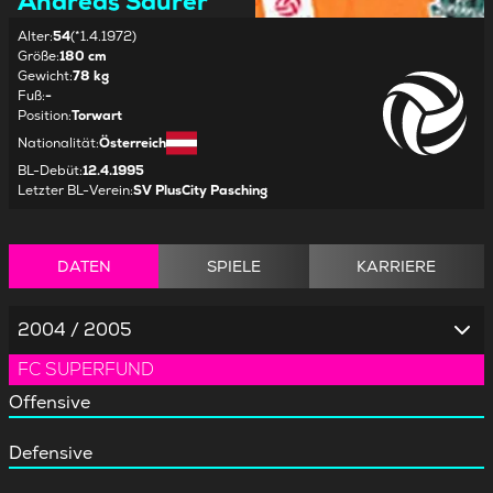
Andreas Saurer
Alter
:
54
(*1.4.1972)
Größe
:
180 cm
Gewicht
:
78 kg
Fuß
:
-
Position
:
Torwart
Nationalität
:
Österreich
BL-Debüt
:
12.4.1995
Letzter BL-Verein
:
SV PlusCity Pasching
DATEN
SPIELE
KARRIERE
2004 / 2005
FC SUPERFUND
Offensive
Defensive