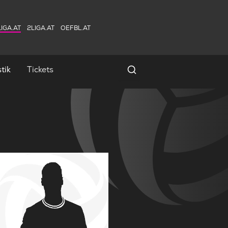
IGA.AT
2LIGA.AT
OEFBL.AT
tik
Tickets
Spielersuche