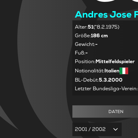
Andres Jose F
Alter
:
51
(*8.2.1975)
Größe
:
186 cm
Gewicht
:
-
Fuß
:
-
Position
:
Mittelfeldspieler
Nationalität
:
Italien
BL-Debüt
:
5.3.2000
Letzter Bundesliga-Verein
:
DATEN
2001 / 2002