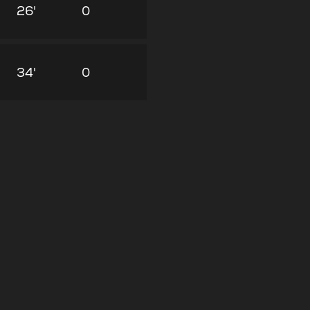
26'
0
34'
0