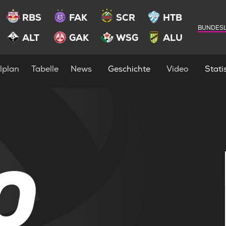
RBS
FAK
SCR
HTB
BUNDESL
ALT
GAK
WSG
ALU
lplan
Tabelle
News
Geschichte
Video
Statis
0