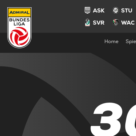
ASK
STU
SVR
WAC
Home
Spie
3