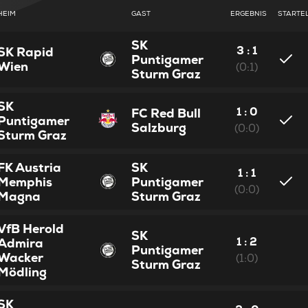
HEIM
GAST
ERGEBNIS
STARTE
SK
3 : 1
SK Rapid
Puntigamer
Wien
(0:1)
Sturm Graz
SK
1 : 0
FC Red Bull
Puntigamer
Salzburg
(0:0)
Sturm Graz
FK Austria
SK
1 : 1
Memphis
Puntigamer
(0:0)
Magna
Sturm Graz
VfB Herold
SK
1 : 2
Admira
Puntigamer
Wacker
(1:0)
Sturm Graz
Mödling
SK