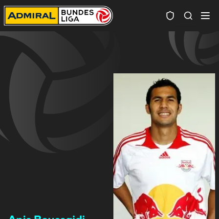
Spielersuc