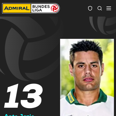
Spielersuc
13