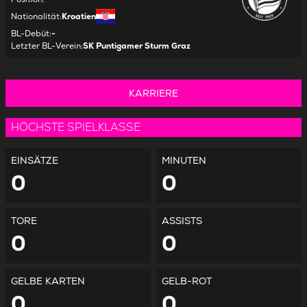
Nationalität
:
Kroatien
BL-Debüt
:
-
Letzter BL-Verein
:
SK Puntigamer Sturm Graz
KARRIERE
HÖCHSTE SPIELKLASSE
EINSÄTZE
MINUTEN
0
0
TORE
ASSISTS
0
0
GELBE KARTEN
GELB-ROT
0
0