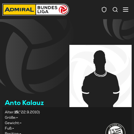
Spielersuc
Anto Kalauz
Alter
:
15
(*22.9.2010)
Größe
:
-
Gewicht
:
-
Fuß
:
-
Position
:
-