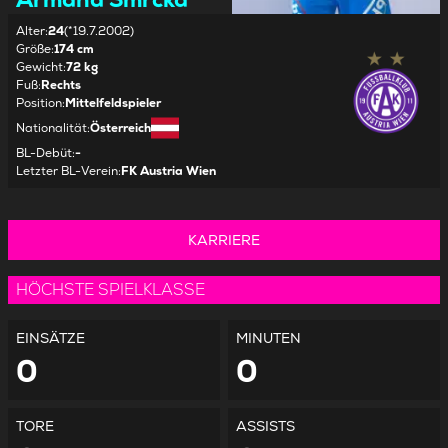
Alter
:
24
(*19.7.2002)
Größe
:
174 cm
Gewicht
:
72 kg
Fuß
:
Rechts
Position
:
Mittelfeldspieler
Nationalität
:
Österreich
BL-Debüt
:
-
Letzter BL-Verein
:
FK Austria Wien
KARRIERE
HÖCHSTE SPIELKLASSE
EINSÄTZE
MINUTEN
0
0
TORE
ASSISTS