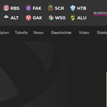
RBS
FAK
SCR
HTB
BUNDESL
ALT
GAK
WSG
ALU
lplan
Tabelle
News
Geschichte
Video
Statis