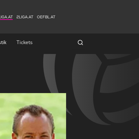
IGA.AT
2LIGA.AT
OEFBL.AT
tik
Tickets
Spielersuche