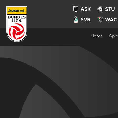
ASK
STU
SVR
WAC
Home
Spie