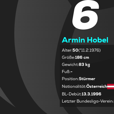
6
Armin Hobel
Alter
:
50
(*11.2.1976)
Größe
:
186 cm
Gewicht
:
83 kg
Fuß
:
-
Position
:
Stürmer
Nationalität
:
Österreich
BL-Debüt
:
13.3.1996
Letzter Bundesliga-Verein
: