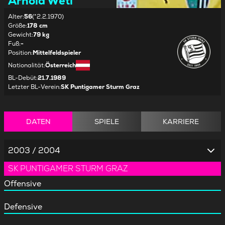
Arnold Wetl
Alter
:
56
(*2.2.1970)
Größe
:
178 cm
Gewicht
:
79 kg
Fuß
:
-
Position
:
Mittelfeldspieler
Nationalität
:
Österreich
BL-Debüt
:
21.7.1989
Letzter BL-Verein
:
SK Puntigamer Sturm Graz
DATEN
SPIELE
KARRIERE
2003 / 2004
SK PUNTIGAMER STURM GRAZ
Offensive
Defensive