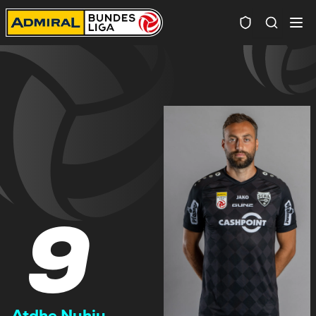
Spielersuc
9
Atdhe Nuhiu