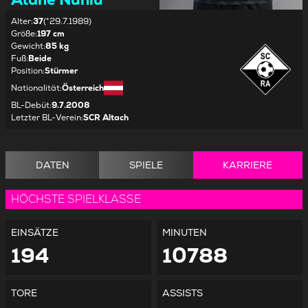
Alter
:
37
(*29.7.1989)
Größe
:
197 cm
Gewicht
:
85 kg
Fuß
:
Beide
Position
:
Stürmer
Nationalität
:
Österreich
BL-Debüt
:
9.7.2008
Letzter BL-Verein
:
SCR Altach
DATEN
SPIELE
KARRIERE
HÖCHSTE SPIELKLASSE
EINSÄTZE
MINUTEN
194
10788
TORE
ASSISTS