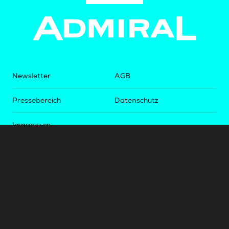
Newsletter
AGB
Pressebereich
Datenschutz
Impressum
BUNDESLIGA.AT
2LIGA.AT
OEFBL.AT