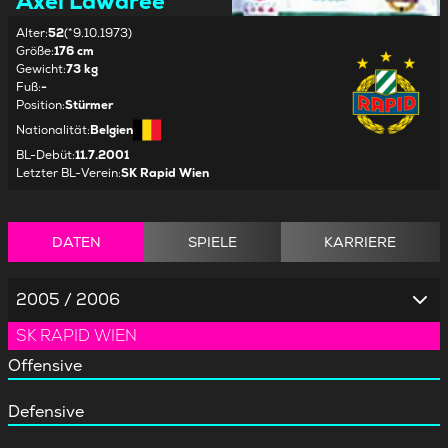
Axel Lawaree
Alter
:
52
(*9.10.1973)
Größe
:
176 cm
Gewicht
:
73 kg
Fuß
:
-
Position
:
Stürmer
Nationalität
:
Belgien
BL-Debüt
:
11.7.2001
Letzter BL-Verein
:
SK Rapid Wien
DATEN
SPIELE
KARRIERE
2005 / 2006
SK RAPID WIEN
Offensive
Defensive