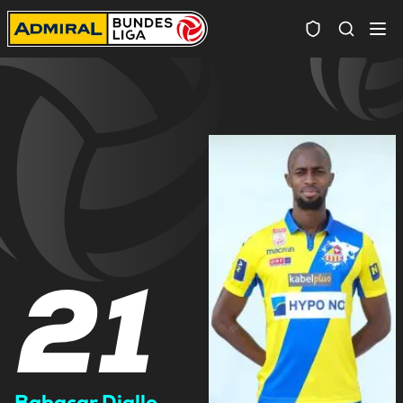
Spielersuc
21
Babacar Diallo