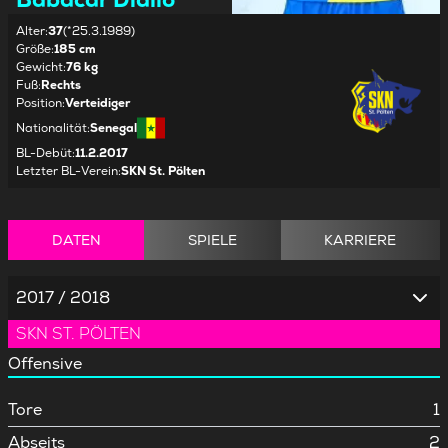
Alter
:
37
(*25.3.1989)
Größe
:
185 cm
Gewicht
:
76 kg
Fuß
:
Rechts
Position
:
Verteidiger
Nationalität
:
Senegal
BL-Debüt
:
11.2.2017
Letzter BL-Verein
:
SKN St. Pölten
DATEN
SPIELE
KARRIERE
2017 / 2018
SKN ST. PÖLTEN
Offensive
Tore
1
Abseits
2