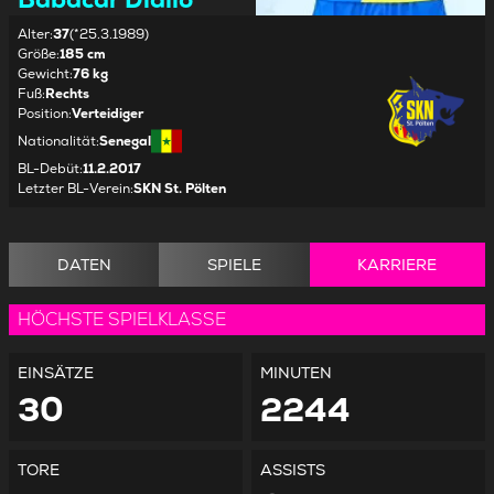
Alter
:
37
(*25.3.1989)
Größe
:
185 cm
Gewicht
:
76 kg
Fuß
:
Rechts
Position
:
Verteidiger
Nationalität
:
Senegal
BL-Debüt
:
11.2.2017
Letzter BL-Verein
:
SKN St. Pölten
DATEN
SPIELE
KARRIERE
HÖCHSTE SPIELKLASSE
EINSÄTZE
MINUTEN
30
2244
TORE
ASSISTS