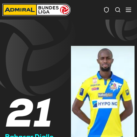
Spielersuc
21
Babacar Diallo