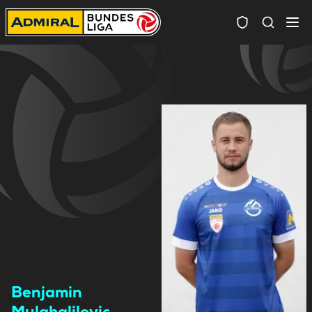
Spielersuc
Benjamin
Mulahalilovic