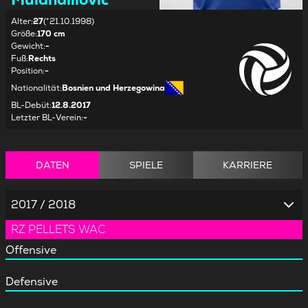
Alter
:
27
(*21.10.1998)
Größe
:
170 cm
Gewicht
:
-
Fuß
:
Rechts
Position
:
-
Nationalität
:
Bosnien und Herzegowina
BL-Debüt
:
12.8.2017
Letzter BL-Verein
:
-
DATEN
SPIELE
KARRIERE
2017 / 2018
RZ PELLETS WAC
Offensive
Defensive