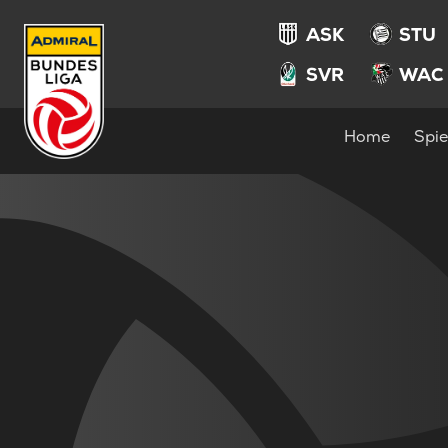
ASK
STU
SVR
WAC
Home
Spie