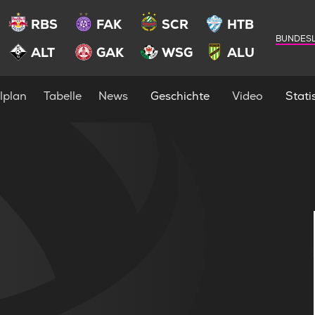
RBS
FAK
SCR
HTB
BUNDESL
ALT
GAK
WSG
ALU
lplan
Tabelle
News
Geschichte
Video
Statis