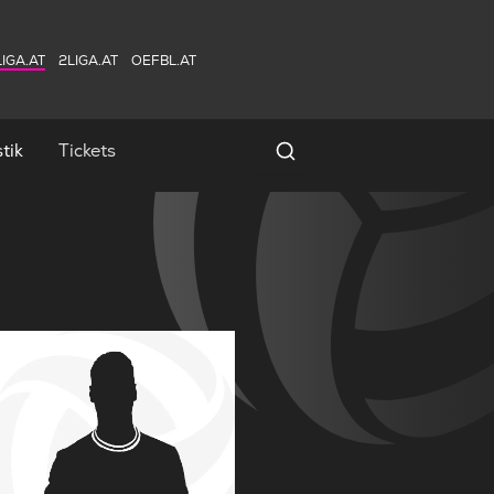
IGA.AT
2LIGA.AT
OEFBL.AT
tik
Tickets
Spielersuche