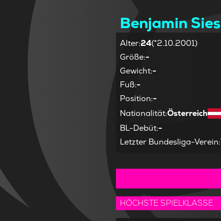
Benjamin Sies
Alter
:
24
(*2.10.2001)
Größe
:
-
Gewicht
:
-
Fuß
:
-
Position
:
-
Nationalität
:
Österreich
BL-Debüt
:
-
Letzter Bundesliga-Verein
:
HÖCHSTE SPIELKLASSE