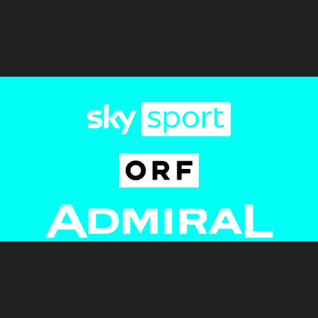
Newsletter
AGB