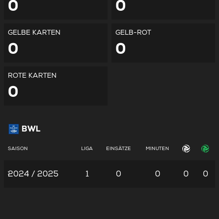
0
0
GELBE KARTEN
GELB-ROT
0
0
ROTE KARTEN
0
BWL
SAISON
LIGA
EINSÄTZE
MINUTEN
2024 / 2025
1
0
0
0
0