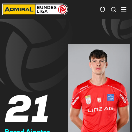
Spielersuc
21
Bernd Aineter