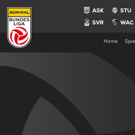
ASK
STU
SVR
WAC
Home
Spie