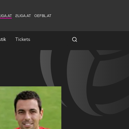
IGA.AT
2LIGA.AT
OEFBL.AT
tik
Tickets
Spielersuche