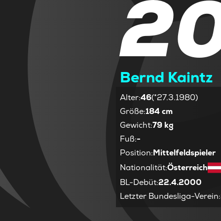
2
Bernd Kaintz
Alter
:
46
(*27.3.1980)
Größe
:
184 cm
Gewicht
:
79 kg
Fuß
:
-
Position
:
Mittelfeldspieler
Nationalität
:
Österreich
BL-Debüt
:
22.4.2000
Letzter Bundesliga-Verein
: