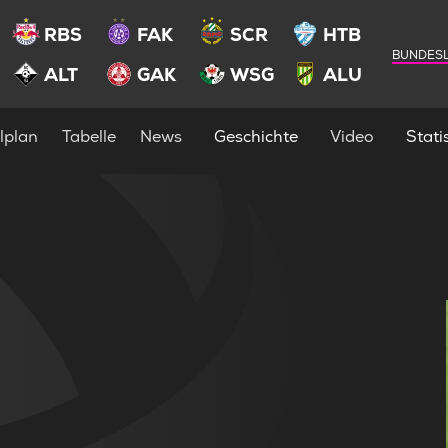
RBS
FAK
SCR
HTB
BUNDESL
ALT
GAK
WSG
ALU
lplan
Tabelle
News
Geschichte
Video
Statis