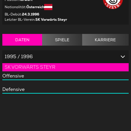
Nationalität
:
Österreich
BL-Debüt
:
24.3.1996
Letzter BL-Verein
:
SK Vorwärts Steyr
DATEN
SPIELE
KARRIERE
1995 / 1996
SK VORWÄRTS STEYR
Offensive
Defensive