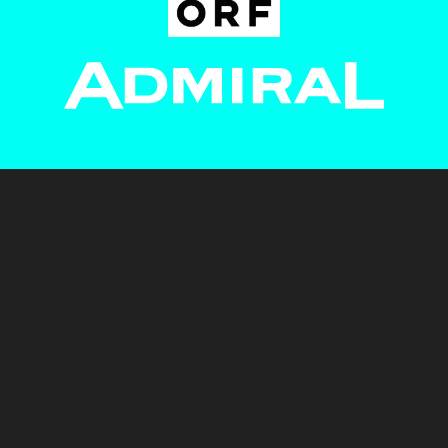
Newsletter
AGB
Pressebereich
Datenschutz
Impressum
BUNDESLIGA.AT
2LIGA.AT
OEFBL.AT