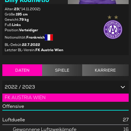
Alter
:
23
(*14.11.2002)
Größe
:
195 cm
Gewicht
:
79 kg
Fuß
:
Links
Position
:
Verteidiger
Nationalität
:
Frankreich
BL-Debüt
:
22.7.2022
Letzter BL-Verein
:
FK Austria Wien
DATEN
SPIELE
KARRIERE
2022 / 2023
FK AUSTRIA WIEN
Offensive
Luftduelle
27
Gewonnene Luftzweikämpfe
16