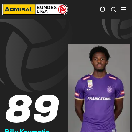
Spielersuc
89
Billy Koumetio