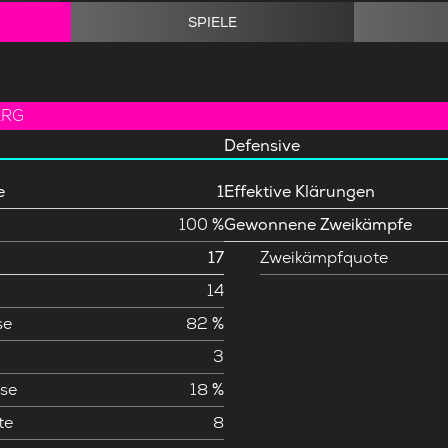
SPIELE
ERG
Defensive
e
1
Effektive Klärungen
100 %
Gewonnene Zweikämpfe
17
Zweikämpfquote
14
se
82 %
3
se
18 %
te
8