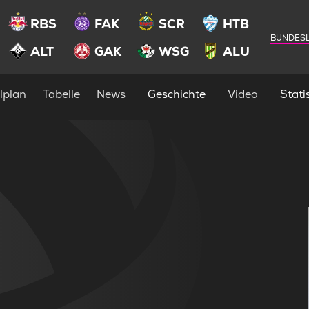
RBS
FAK
SCR
HTB
BUNDESL
ALT
GAK
WSG
ALU
lplan
Tabelle
News
Geschichte
Video
Statis