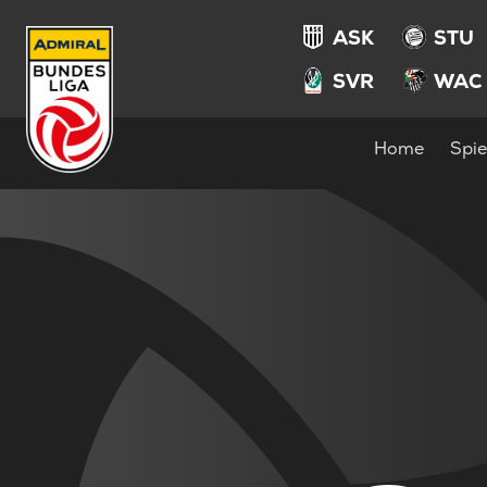
ASK
STU
SVR
WAC
Home
Spie