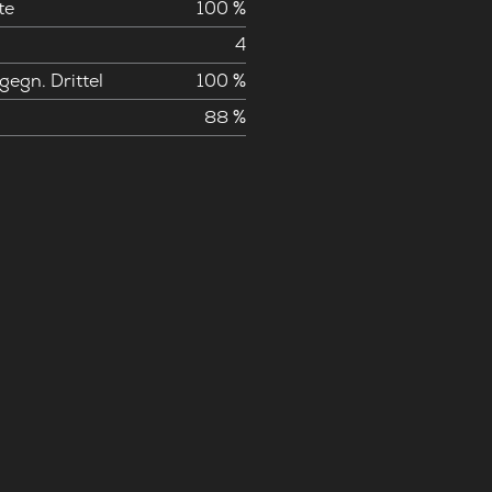
te
100 %
4
gegn. Drittel
100 %
88 %