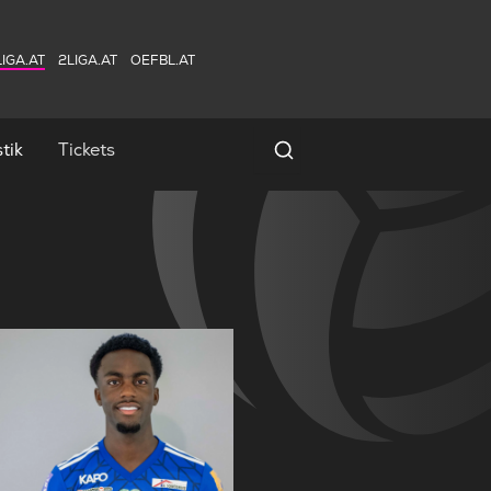
IGA.AT
2LIGA.AT
OEFBL.AT
tik
Tickets
Spielersuche