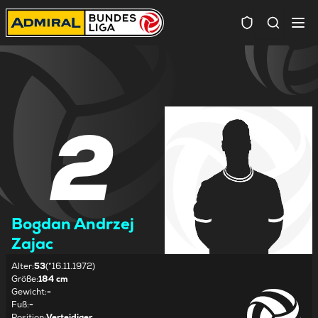
Spielersuc
2
Bogdan Andrzej
Zajac
Alter
:
53
(*16.11.1972)
Größe
:
184 cm
Gewicht
:
-
Fuß
:
-
Position
:
Verteidiger