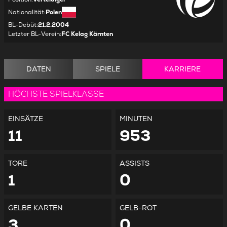
Nationalität
:
Polen
BL-Debüt
:
21.2.2004
Letzter BL-Verein
:
FC Kelag Kärnten
DATEN
SPIELE
KARRIERE
HÖCHSTE SPIELKLASSE
EINSÄTZE
MINUTEN
11
953
TORE
ASSISTS
1
0
GELBE KARTEN
GELB-ROT
3
0