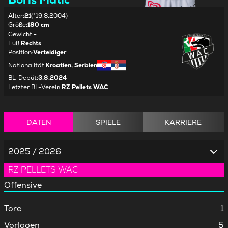
Alter
:
21
(*19.8.2004)
Größe
:
180 cm
Gewicht
:
-
Fuß
:
Rechts
Position
:
Verteidiger
Nationalität
:
Kroatien, Serbien
BL-Debüt
:
3.8.2024
Letzter BL-Verein
:
RZ Pellets WAC
DATEN
SPIELE
KARRIERE
2025 / 2026
RZ PELLETS WAC
Offensive
Tore
1
Vorlagen
5