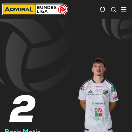
Spielersuc
2
Boris Matic