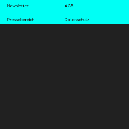
Newsletter
AGB
Pressebereich
Datenschutz
Impressum
BUNDESLIGA.AT
2LIGA.AT
OEFBL.AT
Fotos copyright by
©
2026
Österreichische Fußball-Bundesliga. Alle Rechte vorbehalten.