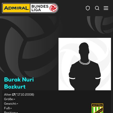
Spielersuc
Burak Nuri
Bozkurt
Alter
:
17
(*17.10.2008)
Größe
:
-
Gewicht
:
-
Fuß
:
-
Position
:
-