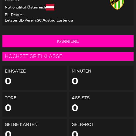
Nationalität
:
Österreich
BL-Debüt
:
-
Letzter BL-Verein
:
SC Austria Lustenau
KARRIERE
HÖCHSTE SPIELKLASSE
EINSÄTZE
MINUTEN
0
0
TORE
ASSISTS
0
0
GELBE KARTEN
GELB-ROT
0
0