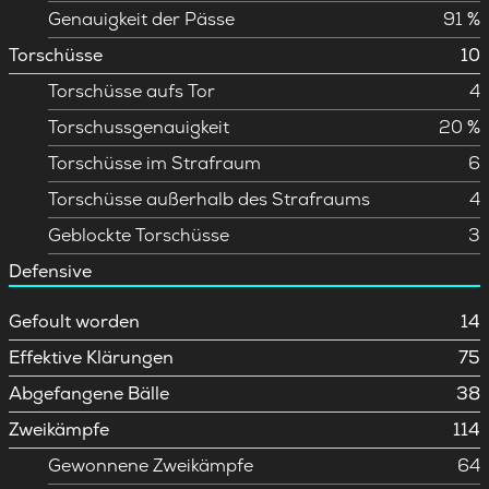
Genauigkeit der Pässe
91 %
Torschüsse
10
Torschüsse aufs Tor
4
Torschussgenauigkeit
20 %
Torschüsse im Strafraum
6
Torschüsse außerhalb des Strafraums
4
Geblockte Torschüsse
3
Defensive
Gefoult worden
14
Effektive Klärungen
75
Abgefangene Bälle
38
Zweikämpfe
114
Gewonnene Zweikämpfe
64