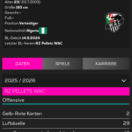
Alter
:
23
(*23.7.2003)
Größe
:
193 cm
Gewicht
:
-
Fuß
:
-
Position
:
Verteidiger
Nationalität
:
Nigeria
BL-Debüt
:
14.9.2024
Letzter BL-Verein
:
RZ Pellets WAC
DATEN
SPIELE
KARRIERE
2025 / 2026
RZ PELLETS WAC
Offensive
Gelb-Rote Karten
2
Luftduelle
29