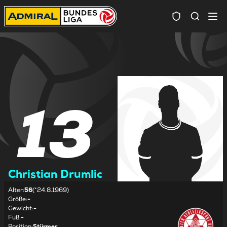
Spielersuc
13
Christian Drumlic
Alter
:
56
(*24.8.1969)
Größe
:
-
Gewicht
:
-
Fuß
:
-
Position
:
Stürmer