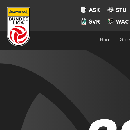
ASK
STU
SVR
WAC
Home
Spie