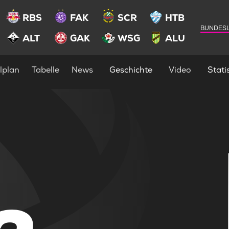
RBS
FAK
SCR
HTB
BUNDESL
ALT
GAK
WSG
ALU
lplan
Tabelle
News
Geschichte
Video
Statis