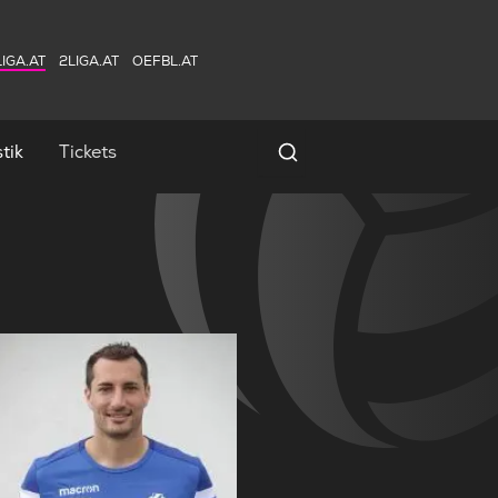
IGA.AT
2LIGA.AT
OEFBL.AT
tik
Tickets
Spielersuche