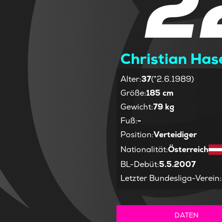
2
Christian Has
Alter
:
37
(*2.6.1989)
Größe
:
185 cm
Gewicht
:
79 kg
Fuß
:
-
Position
:
Verteidiger
Nationalität
:
Österreich
BL-Debüt
:
5.5.2007
Letzter Bundesliga-Verein
:
DATEN