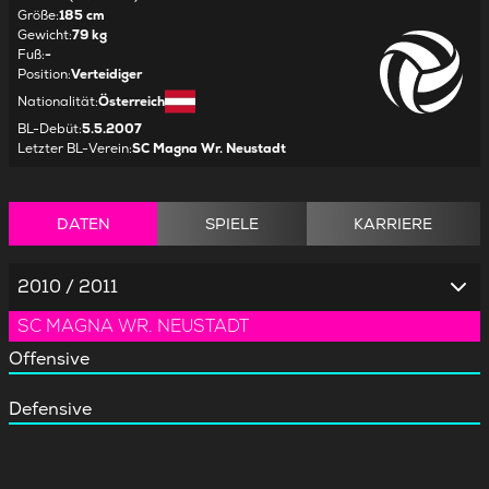
Größe
:
185 cm
Gewicht
:
79 kg
Fuß
:
-
Position
:
Verteidiger
Nationalität
:
Österreich
BL-Debüt
:
5.5.2007
Letzter BL-Verein
:
SC Magna Wr. Neustadt
DATEN
SPIELE
KARRIERE
2010 / 2011
SC MAGNA WR. NEUSTADT
Offensive
Defensive