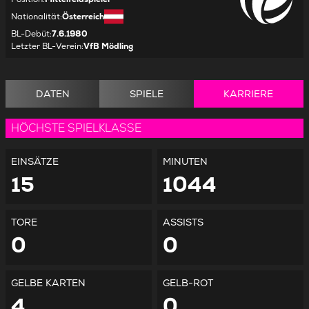
Nationalität
:
Österreich
BL-Debüt
:
7.6.1980
Letzter BL-Verein
:
VfB Mödling
DATEN
SPIELE
KARRIERE
HÖCHSTE SPIELKLASSE
EINSÄTZE
MINUTEN
15
1044
TORE
ASSISTS
0
0
GELBE KARTEN
GELB-ROT
4
0