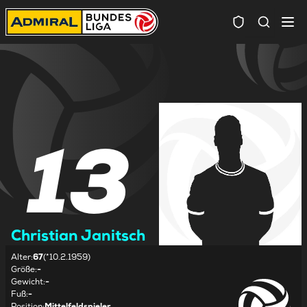
Spielersuc
13
Christian Janitsch
Alter
:
67
(*10.2.1959)
Größe
:
-
Gewicht
:
-
Fuß
:
-
Position
:
Mittelfeldspieler