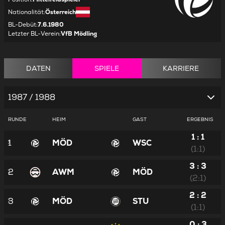
Nationalität
:
Österreich
BL-Debüt
:
7.6.1980
Letzter BL-Verein
:
VfB Mödling
DATEN
SPIELE
KARRIERE
1987 / 1988
RUNDE
HEIM
GAST
ERGEBNIS
1 : 1
1
MÖD
WSC
(1:1)
3 : 3
2
AWM
MÖD
(2:1)
2 : 2
3
MÖD
STU
(1:1)
0 : 3