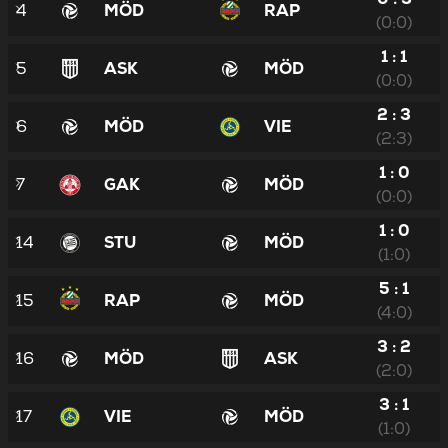
4
MÖD
RAP
(0:0)
1 : 1
5
ASK
MÖD
(0:0)
2 : 3
6
MÖD
VIE
(2:3)
1 : 0
7
GAK
MÖD
(0:0)
1 : 0
14
STU
MÖD
(1:0)
5 : 1
15
RAP
MÖD
(4:0)
3 : 2
16
MÖD
ASK
(2:0)
3 : 1
17
VIE
MÖD
(1:0)