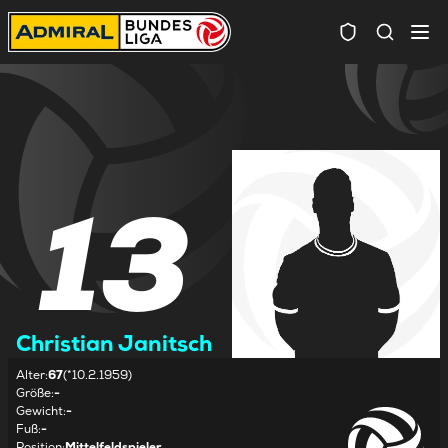
Spielersuc
13
Christian Janitsch
Alter
:
67
(*10.2.1959)
Größe
:
-
Gewicht
:
-
Fuß
:
-
Position
:
Mittelfeldspieler