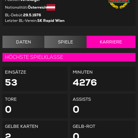
Nationalität
:
Österreich
BL-Debüt
:
29.5.1976
Letzter BL-Verein
:
SK Rapid Wien
DATEN
SPIELE
KARRIERE
HÖCHSTE SPIELKLASSE
EINSÄTZE
MINUTEN
53
4276
TORE
ASSISTS
0
0
GELBE KARTEN
GELB-ROT
2
0