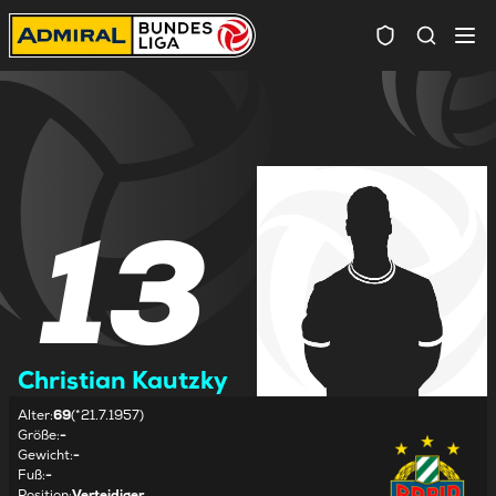
Spielersuc
13
Christian Kautzky
Alter
:
69
(*21.7.1957)
Größe
:
-
Gewicht
:
-
Fuß
:
-
Position
:
Verteidiger