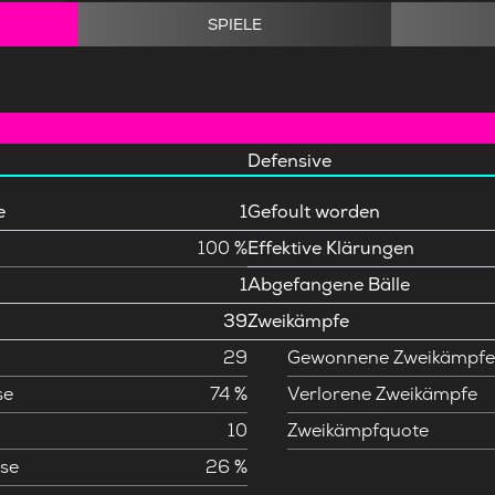
SPIELE
Defensive
e
1
Gefoult worden
100 %
Effektive Klärungen
1
Abgefangene Bälle
39
Zweikämpfe
29
Gewonnene Zweikämpf
se
74 %
Verlorene Zweikämpfe
10
Zweikämpfquote
se
26 %