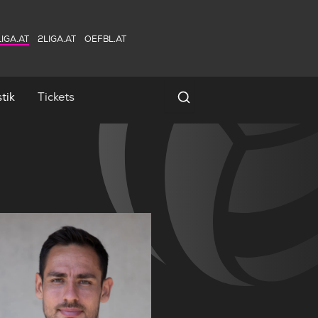
IGA.AT
2LIGA.AT
OEFBL.AT
tik
Tickets
Spielersuche