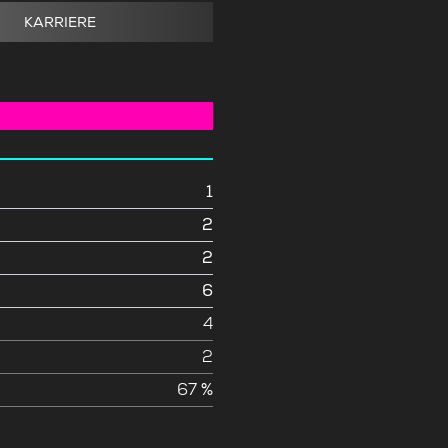
KARRIERE
1
2
2
6
e
4
2
67 %