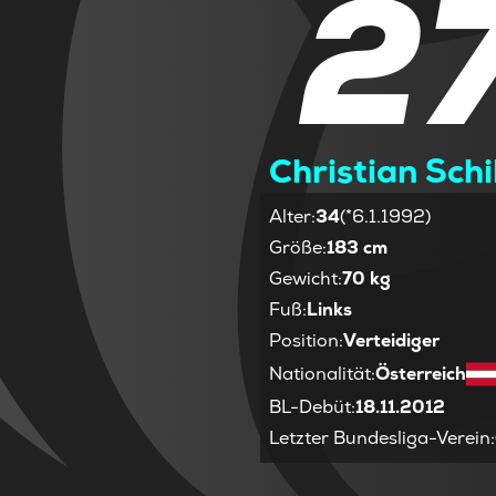
2
Christian Schi
Alter
:
34
(*6.1.1992)
Größe
:
183 cm
Gewicht
:
70 kg
Fuß
:
Links
Position
:
Verteidiger
Nationalität
:
Österreich
BL-Debüt
:
18.11.2012
Letzter Bundesliga-Verein
: