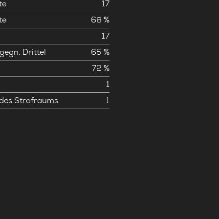
te
17
te
68 %
17
gegn. Drittel
65 %
72 %
1
 des Strafraums
1