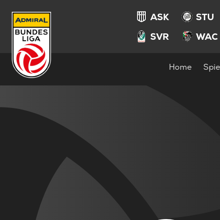
ASK
STU
SVR
WAC
Home
Spie