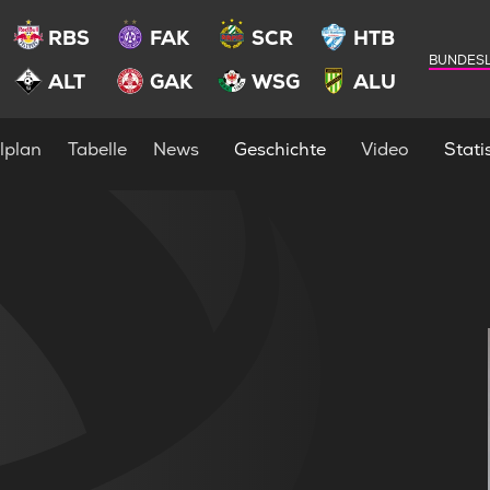
RBS
FAK
SCR
HTB
BUNDESL
ALT
GAK
WSG
ALU
lplan
Tabelle
News
Geschichte
Video
Statis