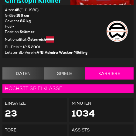
Christoph Knaller
Alter
:
45
(*1.11.1980)
Größe
:
186 cm
Gewicht
:
80 kg
Fuß
:
-
Position
:
Stürmer
Nationalität
:
Österreich
BL-Debüt
:
12.5.2001
Letzter BL-Verein
:
VfB Admira Wacker Mödling
DATEN
SPIELE
KARRIERE
HÖCHSTE SPIELKLASSE
EINSÄTZE
MINUTEN
23
1034
TORE
ASSISTS