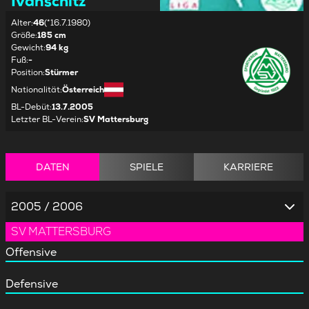
Ivanschitz
Alter
:
46
(*16.7.1980)
Größe
:
185 cm
Gewicht
:
94 kg
Fuß
:
-
Position
:
Stürmer
Nationalität
:
Österreich
BL-Debüt
:
13.7.2005
Letzter BL-Verein
:
SV Mattersburg
DATEN
SPIELE
KARRIERE
2005 / 2006
SV MATTERSBURG
Offensive
Defensive