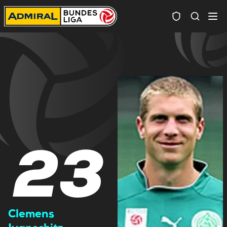
Spielersuc
23
Clemens