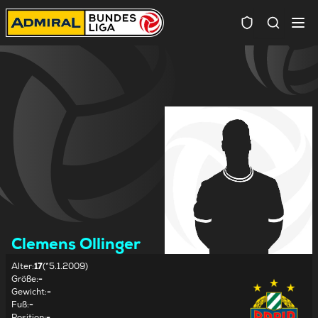
Spielersuc
Clemens Ollinger
Alter
:
17
(*5.1.2009)
Größe
:
-
Gewicht
:
-
Fuß
:
-
Position
:
-