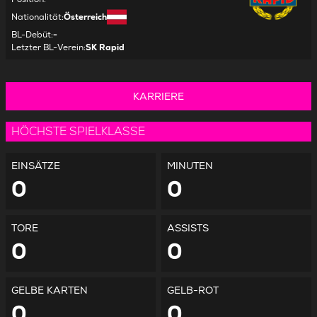
Nationalität
:
Österreich
BL-Debüt
:
-
Letzter BL-Verein
:
SK Rapid
KARRIERE
HÖCHSTE SPIELKLASSE
EINSÄTZE
MINUTEN
0
0
TORE
ASSISTS
0
0
GELBE KARTEN
GELB-ROT
0
0