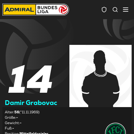
Spielersuc
14
Damir Grabovac
Alter
:
56
(*11.11.1969)
Größe
:
-
Gewicht
:
-
Fuß
:
-
Position
:
Mittelfeldspieler