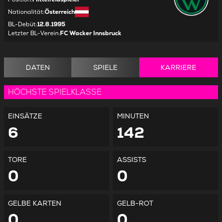
Nationalität
:
Österreich
BL-Debüt
:
12.8.1995
Letzter BL-Verein
:
FC Wacker Innsbruck
DATEN
SPIELE
KARRIERE
HÖCHSTE SPIELKLASSE
EINSÄTZE
MINUTEN
6
142
TORE
ASSISTS
0
0
GELBE KARTEN
GELB-ROT
0
0