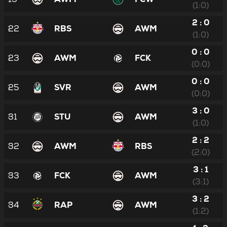
(1:0)
2 : 0
22
RBS
AWM
(1:0)
0 : 0
23
AWM
FCK
(0:0)
0 : 0
25
SVR
AWM
(0:0)
3 : 0
31
STU
AWM
(1:0)
2 : 2
32
AWM
RBS
(2:0)
3 : 1
33
FCK
AWM
(3:1)
3 : 2
34
RAP
AWM
(1:2)