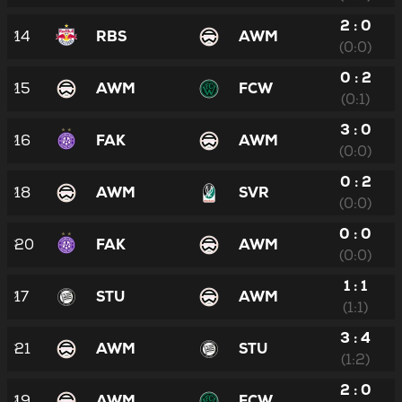
2 : 0
14
RBS
AWM
(0:0)
0 : 2
15
AWM
FCW
(0:1)
3 : 0
16
FAK
AWM
(0:0)
0 : 2
18
AWM
SVR
(0:0)
0 : 0
20
FAK
AWM
(0:0)
1 : 1
17
STU
AWM
(1:1)
3 : 4
21
AWM
STU
(1:2)
2 : 0
19
AWM
FCW