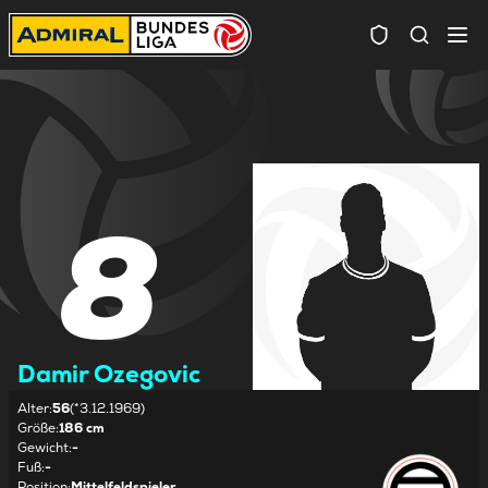
Spielersuc
8
Damir Ozegovic
Alter
:
56
(*3.12.1969)
Größe
:
186 cm
Gewicht
:
-
Fuß
:
-
Position
:
Mittelfeldspieler