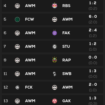
1 : 2
4
AWM
RBS
(0:2)
6 : 0
5
FCW
AWM
(2:0)
2 : 4
6
AWM
FAK
(1:2)
1 : 2
7
AWM
STU
(1:0)
0 : 0
9
AWM
RAP
(0:0)
1 : 3
11
AWM
SWB
(0:0)
2 : 0
12
FCK
AWM
(1:0)
1 : 3
13
AWM
GAK
(0:3)