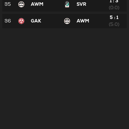
1 : 3
35
AWM
SVR
(0:0)
5 : 1
36
GAK
AWM
(5:0)