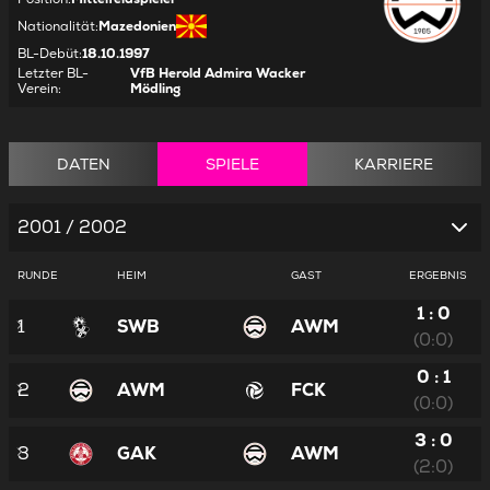
Nationalität
:
Mazedonien
BL-Debüt
:
18.10.1997
Letzter BL-
VfB Herold Admira Wacker
Verein
:
Mödling
DATEN
SPIELE
KARRIERE
2001 / 2002
RUNDE
HEIM
GAST
ERGEBNIS
1 : 0
1
SWB
AWM
(0:0)
0 : 1
2
AWM
FCK
(0:0)
3 : 0
3
GAK
AWM
(2:0)