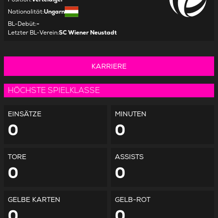
Nationalität
:
Ungarn
BL-Debüt
:
-
Letzter BL-Verein
:
SC Wiener Neustadt
KARRIERE
HÖCHSTE SPIELKLASSE
EINSÄTZE
MINUTEN
0
0
TORE
ASSISTS
0
0
GELBE KARTEN
GELB-ROT
0
0