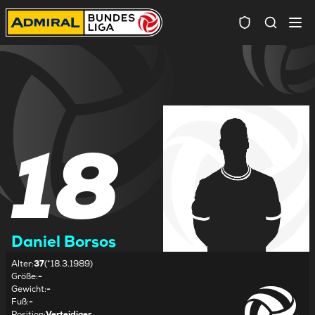
Spielersuc
18
Daniel Borsos
Alter
:
37
(*18.3.1989)
Größe
:
-
Gewicht
:
-
Fuß
:
-
Position
:
Verteidiger