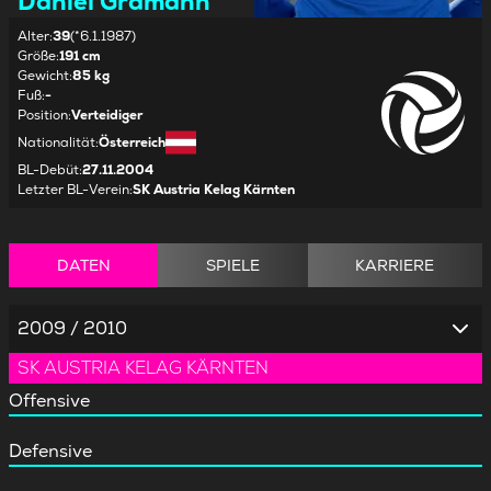
Daniel Gramann
Alter
:
39
(*6.1.1987)
Größe
:
191 cm
Gewicht
:
85 kg
Fuß
:
-
Position
:
Verteidiger
Nationalität
:
Österreich
BL-Debüt
:
27.11.2004
Letzter BL-Verein
:
SK Austria Kelag Kärnten
DATEN
SPIELE
KARRIERE
2009 / 2010
SK AUSTRIA KELAG KÄRNTEN
Offensive
Defensive