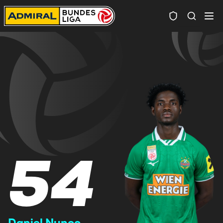
Spielersuc
54
Daniel Nunoo