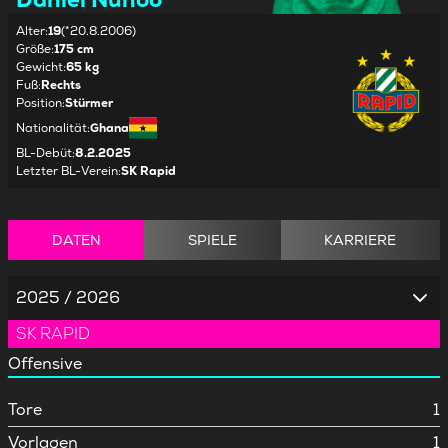
Alter
:
19
(*20.8.2006)
Größe
:
175 cm
Gewicht
:
65 kg
Fuß
:
Rechts
Position
:
Stürmer
Nationalität
:
Ghana
BL-Debüt
:
8.2.2025
Letzter BL-Verein
:
SK Rapid
DATEN
SPIELE
KARRIERE
2025 / 2026
SK RAPID
Offensive
Tore
1
Vorlagen
1