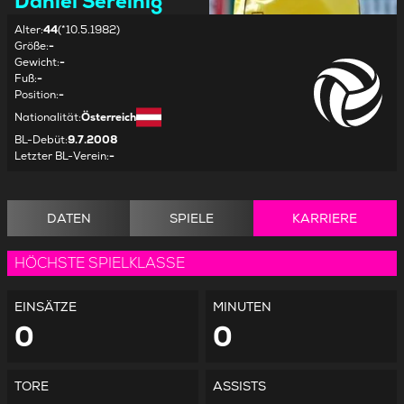
Daniel Sereinig
Alter
:
44
(*10.5.1982)
Größe
:
-
Gewicht
:
-
Fuß
:
-
Position
:
-
Nationalität
:
Österreich
BL-Debüt
:
9.7.2008
Letzter BL-Verein
:
-
DATEN
SPIELE
KARRIERE
HÖCHSTE SPIELKLASSE
EINSÄTZE
MINUTEN
0
0
TORE
ASSISTS