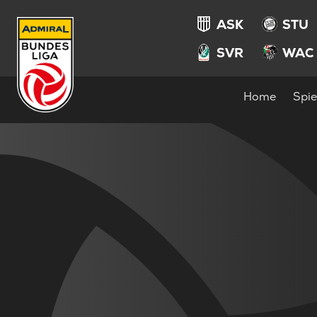
ASK
STU
SVR
WAC
Home
Spie