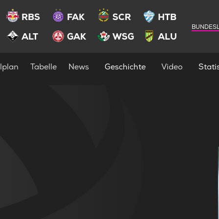
RBS
FAK
SCR
HTB
BUNDESL
ALT
GAK
WSG
ALU
lplan
Tabelle
News
Geschichte
Video
Statis