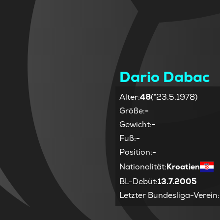
Dario Dabac
Alter
:
48
(*23.5.1978)
Größe
:
-
Gewicht
:
-
Fuß
:
-
Position
:
-
Nationalität
:
Kroatien
BL-Debüt
:
13.7.2005
Letzter Bundesliga-Verein
: