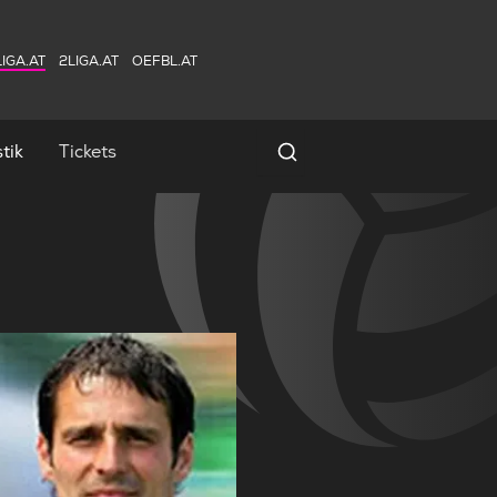
IGA.AT
2LIGA.AT
OEFBL.AT
tik
Tickets
Spielersuche