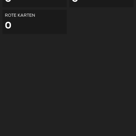
ROTE KARTEN
0