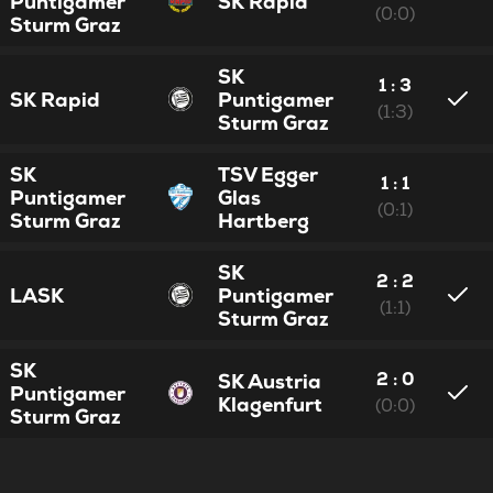
Puntigamer
SK Rapid
(0:0)
Sturm Graz
SK
1 : 3
SK Rapid
Puntigamer
(1:3)
Sturm Graz
SK
TSV Egger
1 : 1
Puntigamer
Glas
(0:1)
Sturm Graz
Hartberg
SK
2 : 2
LASK
Puntigamer
(1:1)
Sturm Graz
SK
2 : 0
SK Austria
Puntigamer
Klagenfurt
(0:0)
Sturm Graz