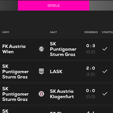
SPIELE
HEIM
GAST
ERGEBNIS
STARTE
SK
0 : 3
FK Austria
Puntigamer
Wien
(0:2)
Sturm Graz
SK
2 : 0
Puntigamer
LASK
(1:0)
Sturm Graz
SK
0 : 0
SK Austria
Puntigamer
Klagenfurt
(0:0)
Sturm Graz
SK