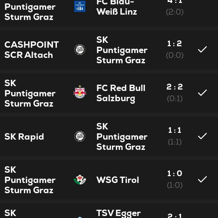
4 : 1
FC Blau-
Puntigamer
Weiß Linz
(2:0)
Sturm Graz
SK
1 : 2
CASHPOINT
Puntigamer
SCR Altach
(0:0)
Sturm Graz
SK
2 : 2
FC Red Bull
Puntigamer
Salzburg
(0:1)
Sturm Graz
SK
1 : 1
SK Rapid
Puntigamer
(1:1)
Sturm Graz
SK
1 : 0
Puntigamer
WSG Tirol
(1:0)
Sturm Graz
SK
TSV Egger
2 : 1