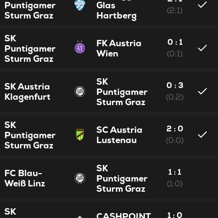
Puntigamer
Glas
(2:1)
Sturm Graz
Hartberg
SK
0 : 1
FK Austria
Puntigamer
Wien
(0:1)
Sturm Graz
SK
0 : 3
SK Austria
Puntigamer
Klagenfurt
(0:2)
Sturm Graz
SK
2 : 0
SC Austria
Puntigamer
Lustenau
(0:0)
Sturm Graz
SK
1 : 1
FC Blau-
Puntigamer
Weiß Linz
(1:0)
Sturm Graz
SK
1 : 0
CASHPOINT