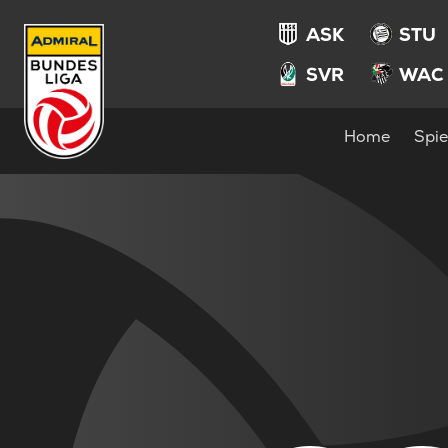
ASK
STU
SVR
WAC
Home
Spie