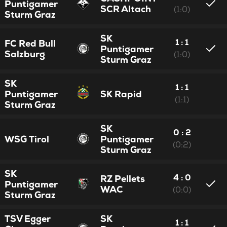
Puntigamer
SCR Altach
(1:0)
Sturm Graz
SK
1 : 1
FC Red Bull
Puntigamer
Salzburg
(1:0)
Sturm Graz
SK
1 : 1
Puntigamer
SK Rapid
(1:1)
Sturm Graz
SK
0 : 2
WSG Tirol
Puntigamer
(0:2)
Sturm Graz
SK
4 : 0
RZ Pellets
Puntigamer
WAC
(0:0)
Sturm Graz
TSV Egger
SK
1 : 1