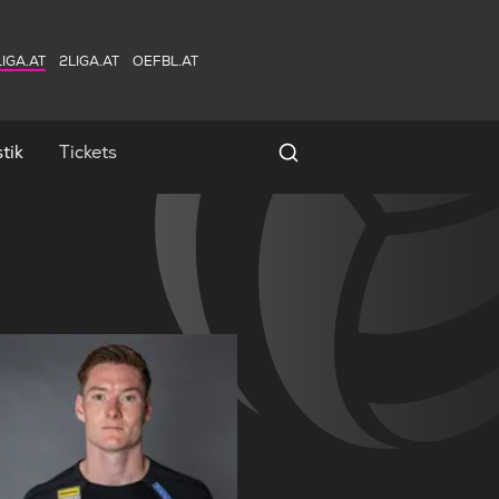
IGA.AT
2LIGA.AT
OEFBL.AT
tik
Tickets
Spielersuche