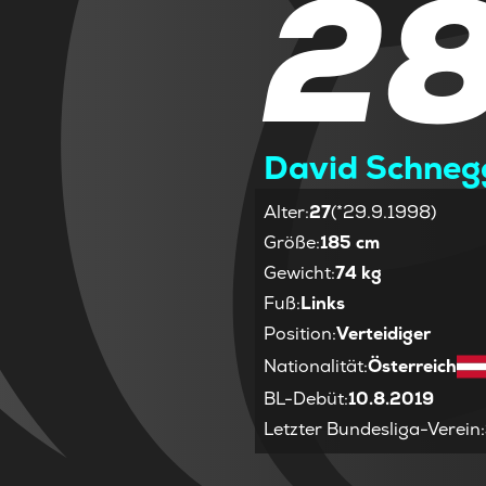
2
David Schneg
Alter
:
27
(*29.9.1998)
Größe
:
185 cm
Gewicht
:
74 kg
Fuß
:
Links
Position
:
Verteidiger
Nationalität
:
Österreich
BL-Debüt
:
10.8.2019
Letzter Bundesliga-Verein
: