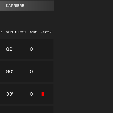
KARRIERE
LF
SPIELMINUTEN
TORE
KARTEN
82'
0
90'
0
33'
0