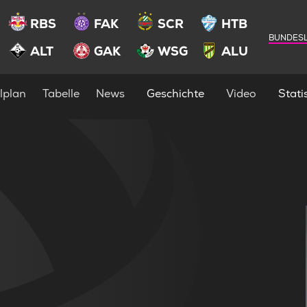
RBS
FAK
SCR
HTB
BUNDESL
ALT
GAK
WSG
ALU
lplan
Tabelle
News
Geschichte
Video
Statis