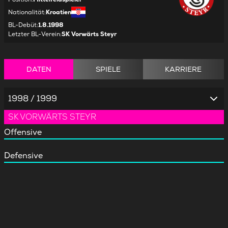
Nationalität
:
Kroatien
BL-Debüt
:
1.8.1998
Letzter BL-Verein
:
SK Vorwärts Steyr
DATEN
SPIELE
KARRIERE
1998 / 1999
SK VORWÄRTS STEYR
Offensive
Defensive